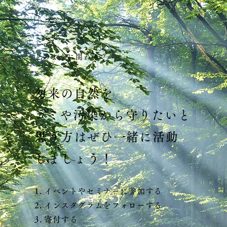
どのように関わる？
勿来の自然を
​ゴミや汚染から守りたいと
思う方はぜひ一緒に活動
​しましょう！
1. イベントやセミナーに参加する
​2. インスタグラムをフォローする
3. 寄付する