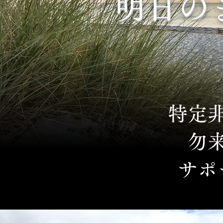
明日の
特定
勿
​サ